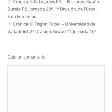
Crónica: C.D. Leganés F.S. – Pescados Rubén
e
e
n
Burela F.S. Jornada 20ª. 1ª División. de Fútbol
u
n
Sala Femenino
a
v
e
Crónica: O Fisgón Futsal – Universidad de
n
t
Valladolid. 2ª División. Grupo 1º. Jornada 16ª
a
n
a
n
u
e
v
a
)
Deja un comentario