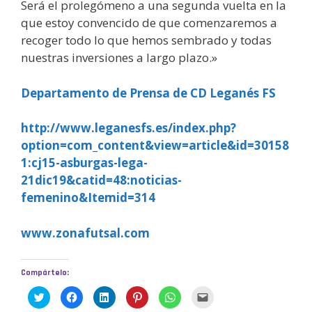
Será el prolegómeno a una segunda vuelta en la
que estoy convencido de que comenzaremos a
recoger todo lo que hemos sembrado y todas
nuestras inversiones a largo plazo.»
Departamento de Prensa de CD Leganés FS
http://www.leganesfs.es/index.php?
option=com_content&view=article&id=30158
1:cj15-asburgas-lega-
21dic19&catid=48:noticias-
femenino&Itemid=314
www.zonafutsal.com
Compártelo:
H
H
H
H
H
H
a
a
a
a
a
a
z
z
z
z
z
z