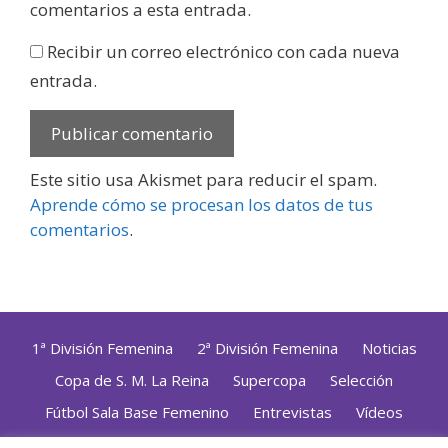
comentarios a esta entrada.
Recibir un correo electrónico con cada nueva
entrada.
Este sitio usa Akismet para reducir el spam.
Aprende cómo se procesan los datos de tus
comentarios
.
1ª División Femenina
2ª División Femenina
Noticias
Copa de S. M. La Reina
Supercopa
Selección
Fútbol Sala Base Femenino
Entrevistas
Vídeos
Opinión
Altas, Bajas y Renovaciones
ZonaFutsal TV