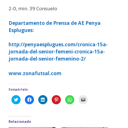
2-0, min. 39 Consuelo
Departamento de Prensa de AE Penya
Esplugues:
http://penyaesplugues.com/cronica-15a-
jornada-del-senior-femeni-cronica-15a-
jornada-del-senior-femenino-2/
www.zonafutsal.com
Compártelo:
H
H
H
H
H
H
a
a
a
a
a
a
z
z
z
z
z
z
c
c
c
c
c
c
l
l
l
l
l
l
i
i
i
i
i
i
c
c
c
c
c
c
Relacionado
p
p
p
p
p
p
a
a
a
a
a
a