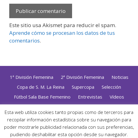
Este sitio usa Akismet para reducir el spam.
Aprende cómo se procesan los datos de tus
comentarios
.
1ª División Femenina
2ª División Femenina
Noticias
Copa de S. M. La Reina
Supercopa
Selección
Fútbol Sala Base Femenino
Entrevistas
Vídeos
Opinión
Altas, Bajas y Renovaciones
ZonaFutsal TV
Esta web utiliza cookies tanto propias como de terceros para
recopilar información estadística sobre su navegación para
Política de Privacidad
|
Uso de Cookies
|
Contacto
Diseñado con mimo y esmero por
Jorge Cobos
· Desarrollado
poder mostrarle publicidad relacionada con sus preferencias,
con WordPress
pudiendo deshabilitar esta opción desde su navegador.