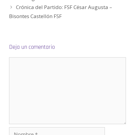
)
)
a
)
S
)
e
Crónica del Partido: FSF César Augusta –
a
b
Bisontes Castellón FSF
r
e
e
n
u
n
a
v
e
Deja un comentario
n
t
a
n
a
n
u
e
v
a
)