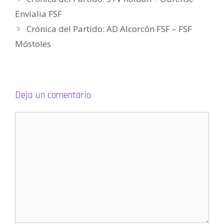
a
b
Envialia FSF
r
e
e
Crónica del Partido: AD Alcorcón FSF – FSF
n
u
Móstoles
n
a
v
e
n
t
a
n
a
Deja un comentario
n
u
e
v
a
)