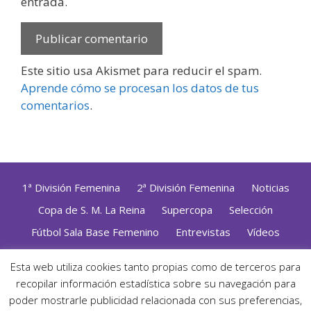
entrada.
Este sitio usa Akismet para reducir el spam.
Aprende cómo se procesan los datos de tus
comentarios
.
1ª División Femenina
2ª División Femenina
Noticias
Copa de S. M. La Reina
Supercopa
Selección
Fútbol Sala Base Femenino
Entrevistas
Vídeos
Opinión
Altas, Bajas y Renovaciones
ZonaFutsal TV
Esta web utiliza cookies tanto propias como de terceros para
recopilar información estadística sobre su navegación para
Política de Privacidad
|
Uso de Cookies
|
Contacto
Diseñado con mimo y esmero por
Jorge Cobos
· Desarrollado
poder mostrarle publicidad relacionada con sus preferencias,