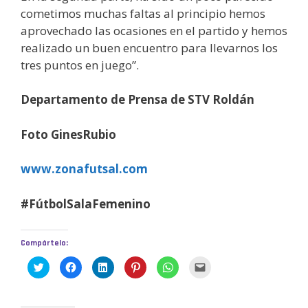
cometimos muchas faltas al principio hemos
aprovechado las ocasiones en el partido y hemos
realizado un buen encuentro para llevarnos los
tres puntos en juego”.
Departamento de Prensa de STV Roldán
Foto GinesRubio
www.zonafutsal.com
#FútbolSalaFemenino
Compártelo:
H
H
H
H
H
H
a
a
a
a
a
a
z
z
z
z
z
z
c
c
c
c
c
c
l
l
l
l
l
l
i
i
i
i
i
i