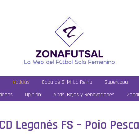
a
Noticias
Copa de S. M. La Reina
Supercopa
Vídeos
Opinión
Altas, Bajas y Renovaciones
ZonaF
: CD Leganés FS – Poio Pesc