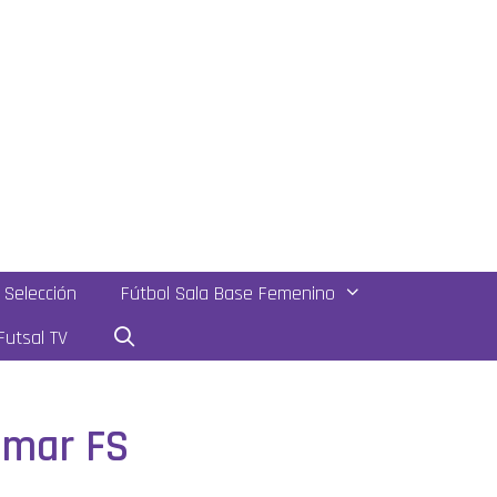
Selección
Fútbol Sala Base Femenino
utsal TV
amar FS