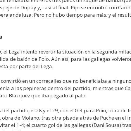
uli remataba entre los tres palos un saque de banda qu
speje de Dupuy y, casi al final, Pipi se encontró con Cari
rbera andaluza. Pero no hubo tiempo para más, y el resul
a
, el Lega intentó revertir la situación en la segunda mit
lida de balón de Poio. Aún así, para las gallegas volviero
sta por parte del Lega.
 convirtió en un correcalles que no beneficiaba a ninguno
enía a las pepineras dentro del partido, mientras que Ca
Patri Blázquez que iba pegado al palo.
del partido, el 28 y el 29, con el 0-3 para Poio, obra de 
 obra de Molano, tras otra pisada atrás de Puche en el in
tar el 1-4; el cuarto gol de las gallegas (Dani Sousa) tras