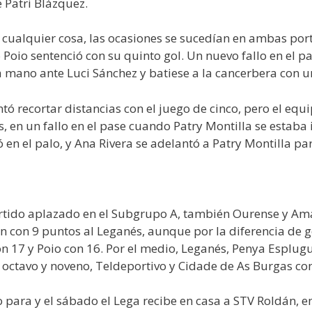
 Patri Blázquez.
r cualquier cosa, las ocasiones se sucedían en ambas porte
Poio sentenció con su quinto gol. Un nuevo fallo en el p
 a mano ante Luci Sánchez y batiese a la cancerbera con 
tó recortar distancias con el juego de cinco, pero el equ
ás, en un fallo en el pase cuando Patry Montilla se esta
 en el palo, y Ana Rivera se adelantó a Patry Montilla par
rtido aplazado en el Subgrupo A, también Ourense y Amar
an con 9 puntos al Leganés, aunque por la diferencia de g
on 17 y Poio con 16. Por el medio, Leganés, Penya Esplu
 octavo y noveno, Teldeportivo y Cidade de As Burgas co
 para y el sábado el Lega recibe en casa a STV Roldán, en