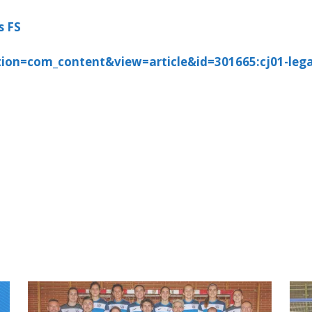
s FS
tion=com_content&view=article&id=301665:cj01-lega