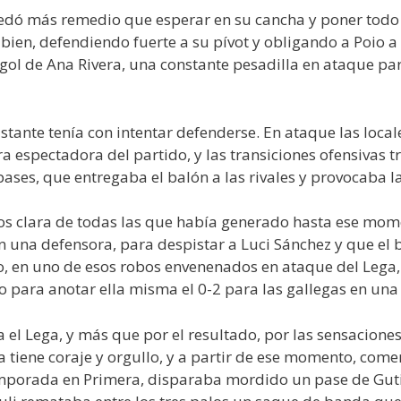
 quedó más remedio que esperar en su cancha y poner tod
 bien, defendiendo fuerte a su pívot y obligando a Poio a 
e gol de Ana Rivera, una constante pesadilla en ataque p
stante tenía con intentar defenderse. En ataque las loca
a espectadora del partido, y las transiciones ofensiva
pases, que entregaba el balón a las rivales y provocaba la 
os clara de todas las que había generado hasta ese momen
 una defensora, para despistar a Luci Sánchez y que el b
o, en uno de esos robos envenenados en ataque del Lega
ro para anotar ella misma el 0-2 para las gallegas en una 
 el Lega, y más que por el resultado, por las sensacione
a tiene coraje y orgullo, y a partir de ese momento, come
mporada en Primera, disparaba mordido un pase de Guti y