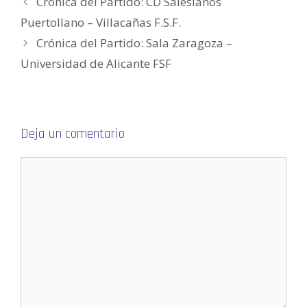
Crónica del Partido: CD Salesianos
a
b
Puertollano – Villacañas F.S.F.
r
e
e
Crónica del Partido: Sala Zaragoza –
n
u
Universidad de Alicante FSF
n
a
v
e
n
t
a
n
a
Deja un comentario
n
u
e
v
a
)