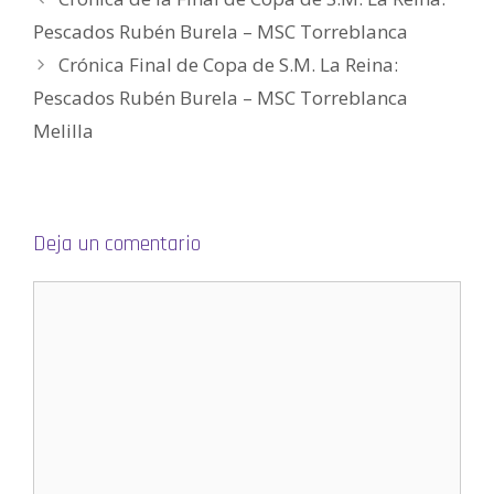
r
e
Pescados Rubén Burela – MSC Torreblanca
e
n
Crónica Final de Copa de S.M. La Reina:
u
n
a
Pescados Rubén Burela – MSC Torreblanca
v
e
Melilla
n
t
a
n
a
n
u
e
v
Deja un comentario
a
)