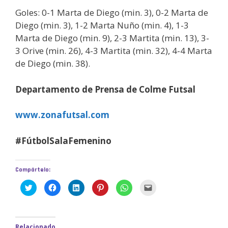
Goles: 0-1 Marta de Diego (min. 3), 0-2 Marta de
Diego (min. 3), 1-2 Marta Nuño (min. 4), 1-3
Marta de Diego (min. 9), 2-3 Martita (min. 13), 3-
3 Orive (min. 26), 4-3 Martita (min. 32), 4-4 Marta
de Diego (min. 38).
Departamento de Prensa de Colme Futsal
www.zonafutsal.com
#FútbolSalaFemenino
Compártelo:
H
H
H
H
H
H
a
a
a
a
a
a
z
z
z
z
z
z
c
c
c
c
c
c
l
l
l
l
l
l
i
i
i
i
i
i
c
c
c
c
c
c
Relacionado