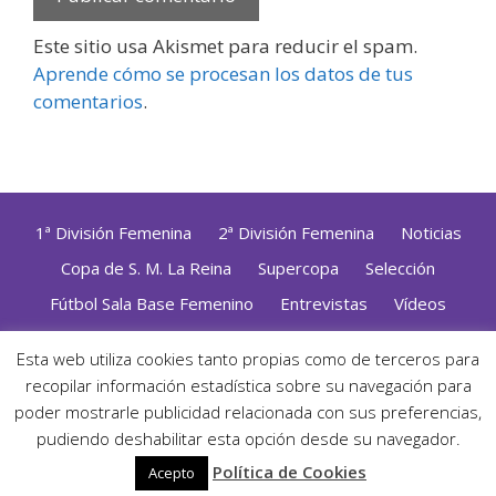
Este sitio usa Akismet para reducir el spam.
Aprende cómo se procesan los datos de tus
comentarios
.
1ª División Femenina
2ª División Femenina
Noticias
Copa de S. M. La Reina
Supercopa
Selección
Fútbol Sala Base Femenino
Entrevistas
Vídeos
Opinión
Altas, Bajas y Renovaciones
ZonaFutsal TV
Esta web utiliza cookies tanto propias como de terceros para
recopilar información estadística sobre su navegación para
Política de Privacidad
|
Uso de Cookies
|
Contacto
Diseñado con mimo y esmero por
Jorge Cobos
· Desarrollado
poder mostrarle publicidad relacionada con sus preferencias,
con WordPress
pudiendo deshabilitar esta opción desde su navegador.
· ©2026 Zonafutsal ·
Política de Cookies
Acepto