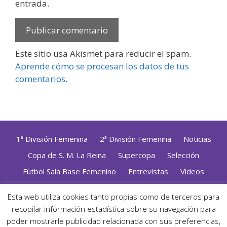
entrada.
Este sitio usa Akismet para reducir el spam.
Aprende cómo se procesan los datos de tus
comentarios
.
1ª División Femenina
2ª División Femenina
Noticias
Copa de S. M. La Reina
Supercopa
Selección
Fútbol Sala Base Femenino
Entrevistas
Vídeos
Opinión
Altas, Bajas y Renovaciones
ZonaFutsal TV
Esta web utiliza cookies tanto propias como de terceros para
recopilar información estadística sobre su navegación para
Política de Privacidad
|
Uso de Cookies
|
Contacto
Diseñado con mimo y esmero por
Jorge Cobos
· Desarrollado
poder mostrarle publicidad relacionada con sus preferencias,