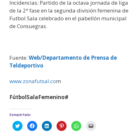
Incidencias: Partido de la octava jornada de liga
de la 2ª fase en la segunda división femenina de
Futbol Sala celebrado en el pabellón municipal
de Consuegras.
Fuente:
Web/Departamento de Prensa de
Teldeportivo
www.zonafutsal.co
m
FútbolSalaFemenino#
Compártelo:
H
H
H
H
H
H
a
a
a
a
a
a
z
z
z
z
z
z
c
c
c
c
c
c
l
l
l
l
l
l