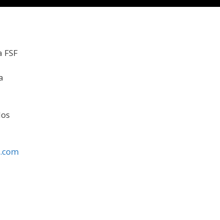
a FSF
a
dos
l.com