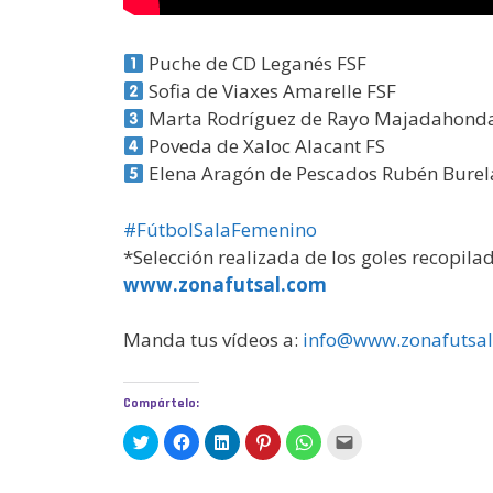
Puche de CD Leganés FSF
Sofia de Viaxes Amarelle FSF
Marta Rodríguez de Rayo Majadahond
Poveda de Xaloc Alacant FS
Elena Aragón de Pescados Rubén Burel
#FútbolSalaFemenino
*Selección realizada de los goles recopila
www.zonafutsal.com
Manda tus vídeos a:
info@www.zonafutsa
Compártelo:
H
H
H
H
H
H
a
a
a
a
a
a
z
z
z
z
z
z
c
c
c
c
c
c
l
l
l
l
l
l