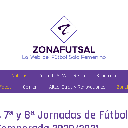
a
Noticias
Copa de S. M. La Reina
Supercopa
Vídeos
Opinión
Altas, Bajas y Renovaciones
ZonaF
 7ª y 8ª Jornadas de Fútbo