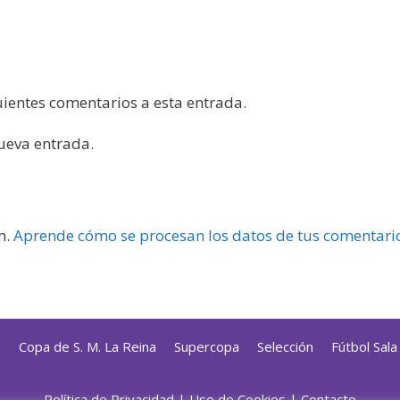
guientes comentarios a esta entrada.
nueva entrada.
m.
Aprende cómo se procesan los datos de tus comentari
s
Copa de S. M. La Reina
Supercopa
Selección
Fútbol Sal
Política de Privacidad
|
Uso de Cookies
|
Contacto