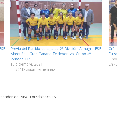
 FSF
Previa del Partido de Liga de 2ª División: Almagro FSF
Cróni
Marqués – Gran Canaria Teldeportivo. Grupo 4º.
Futs
Jornada 11ª
8 no
10 diciembre, 2021
En «
En «2ª División Femenina»
trenador del MSC Torreblanca FS