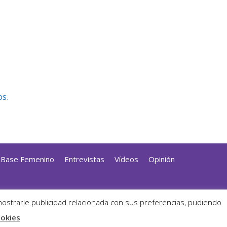
os
.
a Base Femenino
Entrevistas
Vídeos
Opinión
dPress
mostrarle publicidad relacionada con sus preferencias, pudiendo
ookies