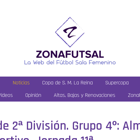
a
Noticias
Copa de S. M. La Reina
Supercopa
Vídeos
Opinión
Altas, Bajas y Renovaciones
ZonaF
de 2ª División. Grupo 4º: A