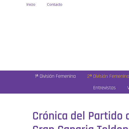
Inicio
Contacto
1ª División Femenina
2ª División Femenin
Entrevistas
Crónica del Partido 