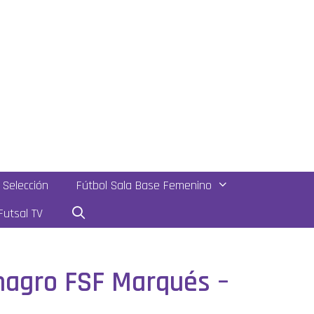
Selección
Fútbol Sala Base Femenino
utsal TV
lmagro FSF Marqués –