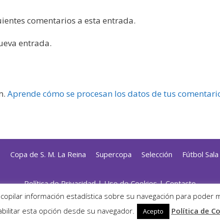
guientes comentarios a esta entrada.
nueva entrada.
m.
Aprende cómo se procesan los datos de tus comentari
s
Copa de S. M. La Reina
Supercopa
Selección
Fútbol Sal
Política de Privacidad
|
Uso de Cookies
|
Contacto
ado con mimo y esmero por
Jorge Cobos
· Desarrollado con Wor
ecopilar información estadística sobre su navegación para poder 
· ©2026 Zonafutsal ·
bilitar esta opción desde su navegador.
Política de C
Acepto