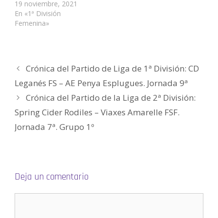
n
a
a
t
a
u
19 noviembre, 2021
a
n
n
a
n
n
En «1ª División
n
a
a
n
a
a
u
n
n
a
n
m
Femenina»
e
u
u
n
u
i
v
e
e
u
e
g
a
v
v
e
v
o
)
a
a
v
a
(
)
)
a
)
S
)
e
a
Crónica del Partido de Liga de 1ª División: CD
b
r
e
Leganés FS – AE Penya Esplugues. Jornada 9ª
e
n
Crónica del Partido de la Liga de 2ª División:
u
n
a
Spring Cider Rodiles – Viaxes Amarelle FSF.
v
e
Jornada 7ª. Grupo 1º
n
t
a
n
a
n
u
e
v
Deja un comentario
a
)