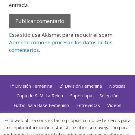
entrada.
Este sitio usa Akismet para reducir el spam.
Aprende cómo se procesan los datos de tus
comentarios
.
1ª División Femenina
2ª División Femenina
Noticias
Copa de S. M. La Reina
Supercopa
Selección
Fútbol Sala Base Femenino
Entrevistas
Vídeos
Opinión
Altas, Bajas y Renovaciones
ZonaFutsal TV
Esta web utiliza cookies tanto propias como de terceros para
Política de Privacidad
|
Uso de Cookies
|
Contacto
recopilar información estadística sobre su navegación para
Diseñado con mimo y esmero por
Jorge Cobos
· Desarrollado
poder mostrarle publicidad relacionada con sus preferencias,