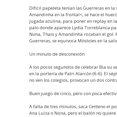
Difícil papeleta tenían las Guerreras en l
Amandinha en la frontal<, se hace el hueco, 
jugada azulina, para poner en replay en l
palo donde aparece Lydia Torreblanca par
Nona, Thais y Amandinha rozaban el gol. P
Guerreras, se equivoca Móstoles en la salid
Un minuto de desconexión
A los pocos segundos de celebrar Bia su se
en la portería de Patri Alarcón (6-6). El sé
no ven los colegios, provocan un dos cont
Buen juego de cinco, pero con poca efecti
A falta de tres minutos, saca Centeno el p
Ana Luiza o Nona, pero el balón no quiere 