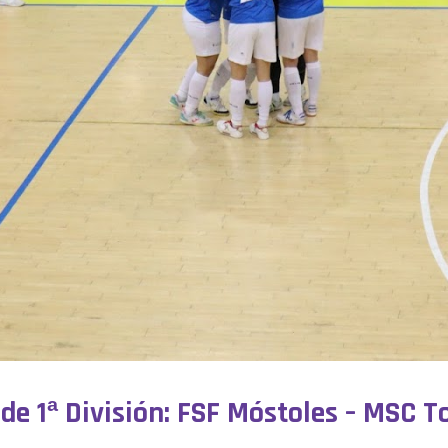
 de 1ª División: FSF Móstoles – MSC T