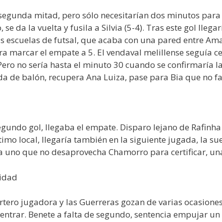
a segunda mitad, pero sólo necesitarían dos minutos para 
se da la vuelta y fusila a Silvia (5-4). Tras este gol lleg
as escuelas de futsal, que acaba con una pared entre Am
a marcar el empate a 5. El vendaval melillense seguía 
ero no sería hasta el minuto 30 cuando se confirmaría la
a de balón, recupera Ana Luiza, pase para Bia que no fall
gundo gol, llegaba el empate. Disparo lejano de Rafinha 
ptimo local, llegaría también en la siguiente jugada, la su
ra uno que no desaprovecha Chamorro para certificar, un
vidad
ortero jugadora y las Guerreras gozan de varias ocasione
entrar. Benete a falta de segundo, sentencia empujar un 