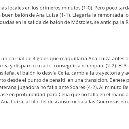
s locales en los primeros minutos (1-0). Pero poco tarda
 buen balón de Ana Luiza (1-1). Llegaría la remontada l
dudas en la salida de balón de Móstoles, se anticipa la R
n un parcial de 4 goles que maquillaría Ana Luiza antes 
rea y disparo cruzado, conseguiría el empate (2-2). El 3 –
sileña, el balón lo desvía Celia, cambia la trayectoria y 
to desde el punto de penalti, en una transición, Benete p
eterana jugadora no falla ante Soares (4-2). Al minuto B
 pase en profundidad para Celia que no falla en el mano 
 Ana Luiza, al filo del descanso metía a las Guerreras en