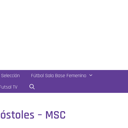
Selección
Fútbol Sala Base Femenino
utsal TV
 Móstoles – MSC