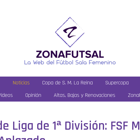
a
Noticias
Copa de S. M. La Reina
Supercopa
Vídeos
Opinión
Altas, Bajas y Renovaciones
ZonaF
de Liga de 1ª División: FSF