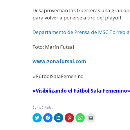
Desaprovechan las Guerreras una gran opor
para volver a ponerse a tiro del playoff
Departamento de Prensa de MSC Torrebl
Foto: Marín Futsal
www.zonafutsal.com
#FútbolSalaFemenino
«Visibilizando el Fútbol Sala Femenino
Compártelo:
H
H
H
H
H
H
a
a
a
a
a
a
z
z
z
z
z
z
c
c
c
c
c
c