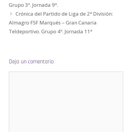
n
Grupo 3º. Jornada 9ª.
a
v
e
Crónica del Partido de Liga de 2ª División:
n
t
Almagro FSF Marqués – Gran Canaria
a
n
a
Teldeportivo. Grupo 4º. Jornada 11ª
n
u
e
v
a
)
Deja un comentario