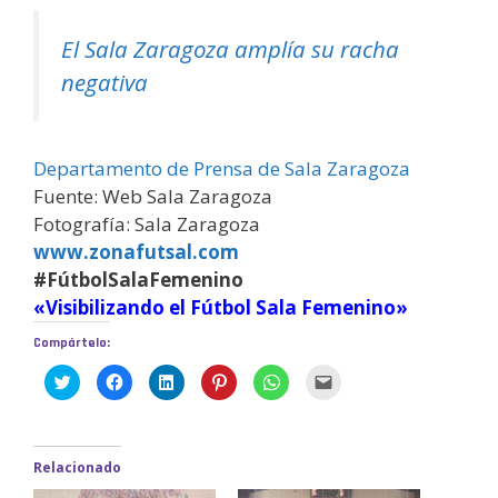
El Sala Zaragoza amplía su racha
negativa
Departamento de Prensa de Sala Zaragoza
Fuente: Web Sala Zaragoza
Fotografía: Sala Zaragoza
www.zonafutsal.com
#FútbolSalaFemenino
«Visibilizando el Fútbol Sala Femenino»
Compártelo:
H
H
H
H
H
H
a
a
a
a
a
a
z
z
z
z
z
z
c
c
c
c
c
c
l
l
l
l
l
l
i
i
i
i
i
i
c
c
c
c
c
c
Relacionado
p
p
p
p
p
p
a
a
a
a
a
a