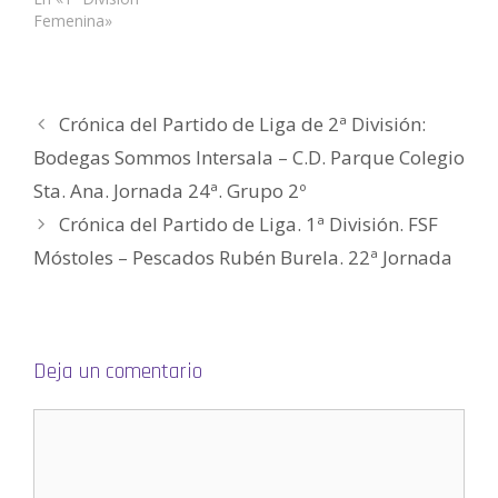
a
n
n
a
n
n
Femenina»
n
a
a
n
a
a
u
n
n
a
n
m
e
u
u
n
u
i
v
e
e
u
e
g
a
v
v
e
v
o
)
a
a
v
a
(
)
)
a
)
S
)
e
Crónica del Partido de Liga de 2ª División:
a
b
Bodegas Sommos Intersala – C.D. Parque Colegio
r
e
e
Sta. Ana. Jornada 24ª. Grupo 2º
n
u
Crónica del Partido de Liga. 1ª División. FSF
n
a
v
Móstoles – Pescados Rubén Burela. 22ª Jornada
e
n
t
a
n
a
n
u
Deja un comentario
e
v
a
)