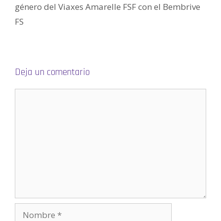
n
género del Viaxes Amarelle FSF con el Bembrive
u
e
v
FS
a
)
Deja un comentario