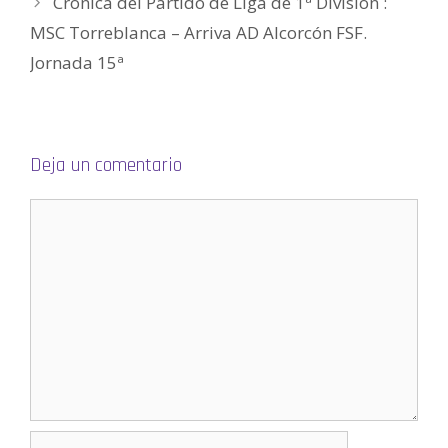
Crónica del Partido de Liga de 1ª División :
n
t
MSC Torreblanca – Arriva AD Alcorcón FSF.
a
n
a
Jornada 15ª
n
u
e
v
a
)
Deja un comentario