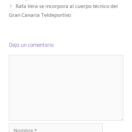
a
Rafa Vera se incorpora al cuerpo técnico del
b
r
e
Gran Canaria Teldeportivo
e
n
u
n
a
v
e
n
Deja un comentario
t
a
n
a
n
u
e
v
a
)