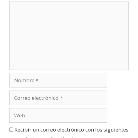
u
e
v
a
)
Recibir un correo electrónico con los siguientes