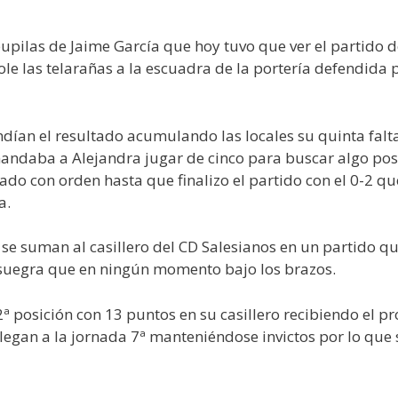
pupilas de Jaime García que hoy tuvo que ver el partido 
le las telarañas a la escuadra de la portería defendida 
dían el resultado acumulando las locales su quinta falt
e mandaba a Alejandra jugar de cinco para buscar algo pos
tado con orden hasta que finalizo el partido con el 0-
a.
 se suman al casillero del CD Salesianos en un partido qu
nsuegra que en ningún momento bajo los brazos.
ª posición con 13 puntos en su casillero recibiendo el pr
llegan a la jornada 7ª manteniéndose invictos por lo que s