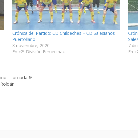
D
Crónica del Partido: CD Chiloeches – CD Salesianos
Crón
Puertollano
Sale
8 noviembre, 2020
7 di
En «2ª División Femenina»
En «
ino – Jornada 6ª
 Roldán