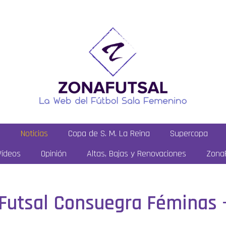
a
Noticias
Copa de S. M. La Reina
Supercopa
Vídeos
Opinión
Altas, Bajas y Renovaciones
ZonaF
: Futsal Consuegra Féminas 