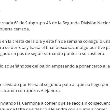
.
 jornada 6ª de Subgrupo 4A de la Segunda División Nacio
puerta cerrada.
 en la cresta de la ola y este fin de semana consiguió un
 su derrota y hasta el final busco sacar algo positivo p
regado en pos de seguir sumando puntos a su casillero.
llo adueñándose del balón empezando a poner cerco a la 
n enviado por Elena al segundo palo al que no llego por 
s sacando con apuros Alejandra.
 enviando H. Carmona a córner que se saco sin consecuen
aque de falta que desvió Alejandra con apuros a córner.