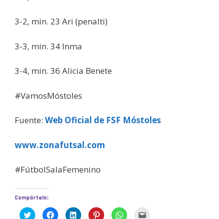
3-2, min. 23 Ari (penalti)
3-3, min. 34 Inma
3-4, min. 36 Alicia Benete
#VamosMóstoles
Fuente:
Web Oficial de FSF Móstoles
www.zonafutsal.com
#FútbolSalaFemenino
Compártelo:
H
H
H
H
H
H