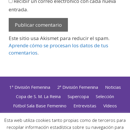
Recibir un correo electrónico con cada nueva
entrada.
Este sitio usa Akismet para reducir el spam.
Aprende cómo se procesan los datos de tus
comentarios
.
1ª División Femenina
2ª División Femenina
Noticias
Copa de S. M. La Reina
Supercopa
Selección
Fútbol Sala Base Femenino
Entrevistas
Vídeos
Opinión
Altas, Bajas y Renovaciones
ZonaFutsal TV
Esta web utiliza cookies tanto propias como de terceros para
recopilar información estadística sobre su navegación para
Política de Privacidad
|
Uso de Cookies
|
Contacto