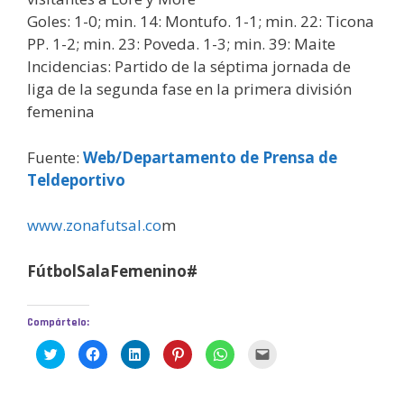
Goles: 1-0; min. 14: Montufo. 1-1; min. 22: Ticona
PP. 1-2; min. 23: Poveda. 1-3; min. 39: Maite
Incidencias: Partido de la séptima jornada de
liga de la segunda fase en la primera división
femenina
Fuente:
Web/Departamento de Prensa de
Teldeportivo
www.zonafutsal.co
m
FútbolSalaFemenino#
Compártelo:
H
H
H
H
H
H
a
a
a
a
a
a
z
z
z
z
z
z
c
c
c
c
c
c
l
l
l
l
l
l