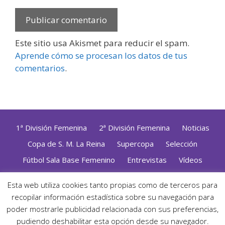
Este sitio usa Akismet para reducir el spam.
Aprende cómo se procesan los datos de tus
comentarios
.
1ª División Femenina
2ª División Femenina
Noticias
Copa de S. M. La Reina
Supercopa
Selección
Fútbol Sala Base Femenino
Entrevistas
Vídeos
Opinión
Altas, Bajas y Renovaciones
ZonaFutsal TV
Esta web utiliza cookies tanto propias como de terceros para
recopilar información estadística sobre su navegación para
Política de Privacidad
|
Uso de Cookies
|
Contacto
Diseñado con mimo y esmero por
Jorge Cobos
· Desarrollado
poder mostrarle publicidad relacionada con sus preferencias,
con WordPress
pudiendo deshabilitar esta opción desde su navegador.