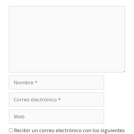
u
e
v
a
)
Recibir un correo electrónico con los siguientes