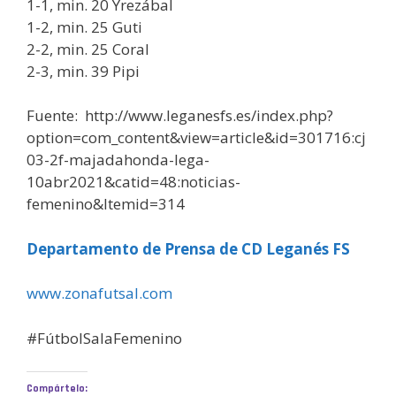
1-1, min. 20 Yrezábal
1-2, min. 25 Guti
2-2, min. 25 Coral
2-3, min. 39 Pipi
Fuente: http://www.leganesfs.es/index.php?
option=com_content&view=article&id=301716:cj
03-2f-majadahonda-lega-
10abr2021&catid=48:noticias-
femenino&Itemid=314
Departamento de Prensa de CD Leganés FS
www.zonafutsal.com
#FútbolSalaFemenino
Compártelo: