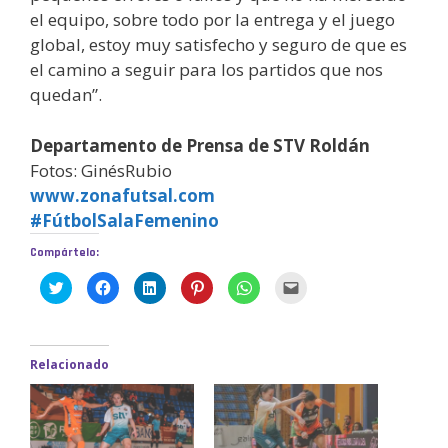
el equipo, sobre todo por la entrega y el juego
global, estoy muy satisfecho y seguro de que es
el camino a seguir para los partidos que nos
quedan”.
Departamento de Prensa de STV Roldán
Fotos: GinésRubio
www.zonafutsal.com
#FútbolSalaFemenino
Compártelo:
H
H
H
H
H
H
a
a
a
a
a
a
z
z
z
z
z
z
c
c
c
c
c
c
l
l
l
l
l
l
i
i
i
i
i
i
c
c
c
c
c
c
Relacionado
p
p
p
p
p
p
a
a
a
a
a
a
r
r
r
r
r
r
a
a
a
a
a
a
c
c
c
c
c
e
o
o
o
o
o
n
m
m
m
m
m
v