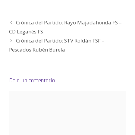
v
e
e
u
e
g
a
v
v
e
v
o
)
a
a
v
a
(
)
)
a
)
S
)
e
a
Crónica del Partido: Rayo Majadahonda FS –
b
r
e
CD Leganés FS
e
n
Crónica del Partido: STV Roldán FSF –
u
n
a
Pescados Rubén Burela
v
e
n
t
a
n
a
n
Deja un comentario
u
e
v
a
)