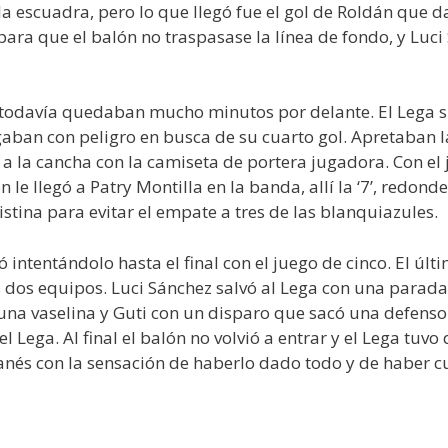
a escuadra, pero lo que llegó fue el gol de Roldán que d
para que el balón no traspasase la línea de fondo, y Luci
todavía quedaban mucho minutos por delante. El Lega s
aban con peligro en busca de su cuarto gol. Apretaban la
r a la cancha con la camiseta de portera jugadora. Con el 
le llegó a Patry Montilla en la banda, allí la ‘7’, redon
tina para evitar el empate a tres de las blanquiazules.
ió intentándolo hasta el final con el juego de cinco. El ú
s dos equipos. Luci Sánchez salvó al Lega con una parada
na vaselina y Guti con un disparo que sacó una defenso
el Lega. Al final el balón no volvió a entrar y el Lega t
ganés con la sensación de haberlo dado todo y de haber c