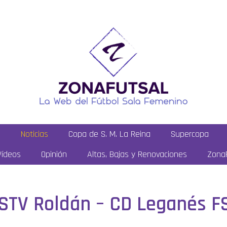
a
Noticias
Copa de S. M. La Reina
Supercopa
Vídeos
Opinión
Altas, Bajas y Renovaciones
ZonaF
: STV Roldán – CD Leganés F