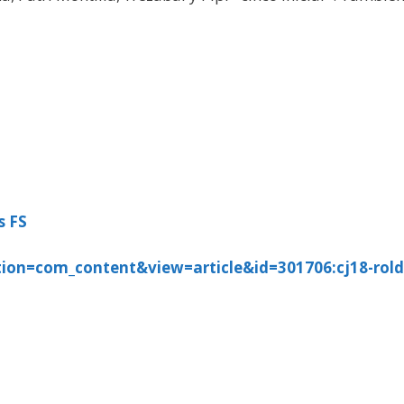
s FS
tion=com_content&view=article&id=301706:cj18-rold