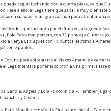
és pueda seguir luchando por la cuarta plaza, ya que Our
ión. Pese a ello, al Lega tiene que saberle muy bien este
 puntos en su haber y un gran colchón para afrontar una 
clasificados que lucharán por el título en la segunda fas
) , Poio Pescamar (tercero, con 35 puntos) y Ourense (cu
exto a Penya Esplugues con 11 puntos, séptimo a Amarell
gas con 6 puntos.
 A Coruña para enfrentarse al Viaxes Amarelle y cerrar l
 el Lega intentará poner el colofón a una primera fase br
a Gandía, Ángela y Lola –cinco inicial–. También jugaron
i Sánchez y Cristina
, Patri Montilla, Yrezábal y Pipi –cinco inicial–. También