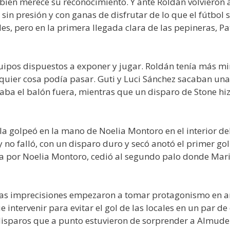
bien merece su reconocimiento. Y ante Roldán volvieron a
sin presión y con ganas de disfrutar de lo que el fútbol s
es, pero en la primera llegada clara de las pepineras, Pat
uipos dispuestos a exponer y jugar. Roldán tenía más min
quier cosa podía pasar. Guti y Luci Sánchez sacaban una 
iaba el balón fuera, mientras que un disparo de Stone h
a golpeó en la mano de Noelia Montoro en el interior del á
no falló, con un disparo duro y secó anotó el primer gol 
da por Noelia Montoro, cedió al segundo palo donde Mar
 y las imprecisiones empezaron a tomar protagonismo en
ue intervenir para evitar el gol de las locales en un par d
disparos que a punto estuvieron de sorprender a Almuden