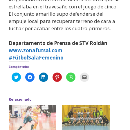
estrellaba en el travesaño con el juego de cinco.
El conjunto amarillo supo defenderse del
empuje local para recuperar terreno de cara a
luchar por acabar entre los cuatro primeros.
Departamento de Prensa de STV Roldán
www.zonafutsal.com
#FútbolSalaFemenino
Compártelo:
H
H
H
H
H
H
a
a
a
a
a
a
z
z
z
z
z
z
c
c
c
c
c
c
l
l
l
l
l
l
i
i
i
i
i
i
c
c
c
c
c
c
Relacionado
p
p
p
p
p
p
a
a
a
a
a
a
r
r
r
r
r
r
a
a
a
a
a
a
c
c
c
c
c
e
o
o
o
o
o
n
m
m
m
m
m
v
p
p
p
p
p
i
a
a
a
a
a
a