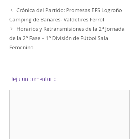
)
a
a
v
a
(
)
)
a
)
S
)
e
Crónica del Partido: Promesas EFS Logroño
a
b
Camping de Bañares- Valdetires Ferrol
r
e
e
Horarios y Retransmisiones de la 2ª Jornada
n
u
de la 2ª Fase – 1ª División de Fútbol Sala
n
a
v
Femenino
e
n
t
a
n
a
n
u
Deja un comentario
e
v
a
)