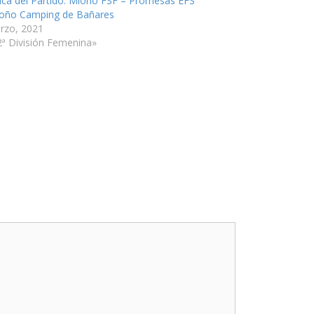
ica del Partido: Mioño FSF – Promesas EFS
oño Camping de Bañares
rzo, 2021
2ª División Femenina»