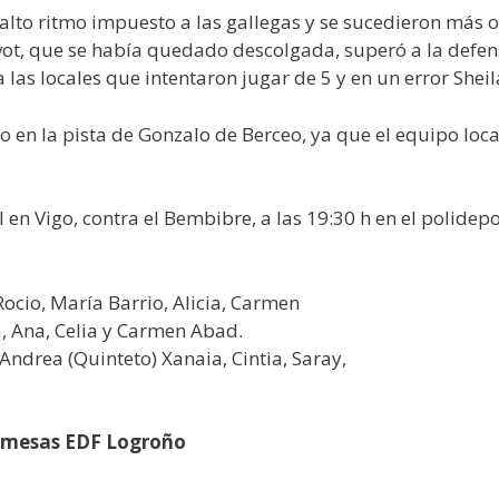
l alto ritmo impuesto a las gallegas y se sucedieron más
pivot, que se había quedado descolgada, superó a la defens
 a las locales que intentaron jugar de 5 y en un error Shei
sto en la pista de Gonzalo de Berceo, ya que el equipo l
l en Vigo, contra el Bembibre, a las 19:30 h en el polidepo
io, María Barrio, Alicia, Carmen
la, Ana, Celia y Carmen Abad.
Andrea (Quinteto) Xanaia, Cintia, Saray,
omesas EDF Logroño