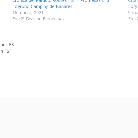
Crónica del Partido: Rodiles FSF – Promesas EFS
Crón
Logroño Camping de Bañares
Logr
16 marzo, 2021
9 ma
En «2ª División Femenina»
En «
anés FS
ón FSF