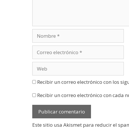
a
v
e
n
t
a
n
a
n
u
e
v
a
)
Recibir un correo electrónico con los si
Recibir un correo electrónico con cada 
Este sitio usa Akismet para reducir el spa