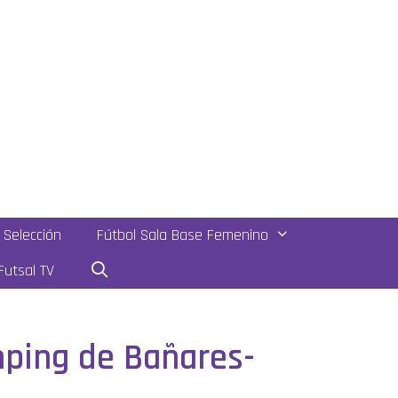
Selección
Fútbol Sala Base Femenino
utsal TV
mping de Bañares-