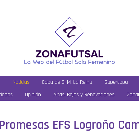
a
Noticias
Copa de S. M. La Reina
Supercopa
Vídeos
Opinión
Altas, Bajas y Renovaciones
ZonaF
: Promesas EFS Logroño Ca