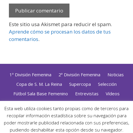
Este sitio usa Akismet para reducir el spam.
Aprende cómo se procesan los datos de tus
comentarios
.
1ª División Femenina
2ª División Femenina
Noticias
Copa de S. M. La Reina
Supercopa
Selección
Fútbol Sala Base Femenino
Entrevistas
Vídeos
Opinión
Altas, Bajas y Renovaciones
ZonaFutsal TV
Esta web utiliza cookies tanto propias como de terceros para
Política de Privacidad
|
Uso de Cookies
|
Contacto
recopilar información estadística sobre su navegación para
Diseñado con mimo y esmero por
Jorge Cobos
· Desarrollado
poder mostrarle publicidad relacionada con sus preferencias,
con WordPress
pudiendo deshabilitar esta opción desde su navegador.