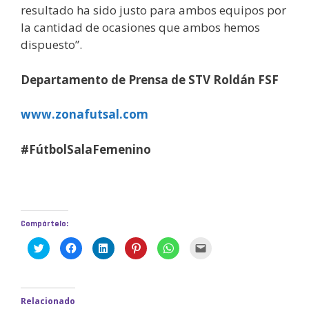
resultado ha sido justo para ambos equipos por
la cantidad de ocasiones que ambos hemos
dispuesto”.
Departamento de Prensa de STV Roldán FSF
www.zonafutsal.com
#FútbolSalaFemenino
Compártelo:
H
H
H
H
H
H
a
a
a
a
a
a
z
z
z
z
z
z
c
c
c
c
c
c
l
l
l
l
l
l
i
i
i
i
i
i
c
c
c
c
c
c
Relacionado
p
p
p
p
p
p