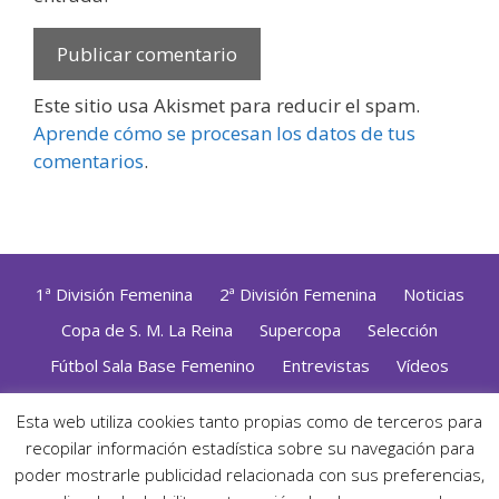
Este sitio usa Akismet para reducir el spam.
Aprende cómo se procesan los datos de tus
comentarios
.
1ª División Femenina
2ª División Femenina
Noticias
Copa de S. M. La Reina
Supercopa
Selección
Fútbol Sala Base Femenino
Entrevistas
Vídeos
Opinión
Altas, Bajas y Renovaciones
ZonaFutsal TV
Esta web utiliza cookies tanto propias como de terceros para
Política de Privacidad
|
Uso de Cookies
|
Contacto
recopilar información estadística sobre su navegación para
Diseñado con mimo y esmero por
Jorge Cobos
· Desarrollado
poder mostrarle publicidad relacionada con sus preferencias,
con WordPress