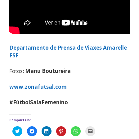
Departamento de Prensa de Viaxes Amarelle
FSF
Fotos:
Manu Boutureira
www.zonafutsal.com
#FútbolSalaFemenino
Compártelo:
H
H
H
H
H
H
a
a
a
a
a
a
z
z
z
z
z
z