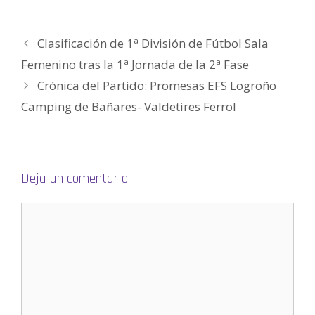
n
a
a
n
a
a
u
n
n
a
n
m
e
u
u
n
u
i
v
e
e
u
e
g
Clasificación de 1ª División de Fútbol Sala
a
v
v
e
v
o
)
a
a
v
a
(
)
)
a
)
S
Femenino tras la 1ª Jornada de la 2ª Fase
)
e
a
Crónica del Partido: Promesas EFS Logroño
b
r
e
Camping de Bañares- Valdetires Ferrol
e
n
u
n
a
v
e
n
Deja un comentario
t
a
n
a
n
u
e
v
a
)