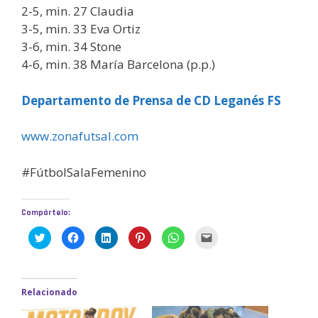
2-5, min. 27 Claudia
3-5, min. 33 Eva Ortiz
3-6, min. 34 Stone
4-6, min. 38 María Barcelona (p.p.)
Departamento de Prensa de CD Leganés FS
www.zonafutsal.com
#FútbolSalaFemenino
Compártelo:
H
H
H
H
H
H
a
a
a
a
a
a
z
z
z
z
z
z
c
c
c
c
c
c
l
l
l
l
l
l
i
i
i
i
i
i
c
c
c
c
c
c
Relacionado
p
p
p
p
p
p
a
a
a
a
a
a
r
r
r
r
r
r