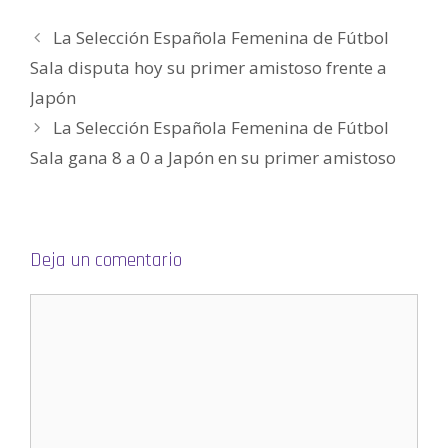
)
e
a
La Selección Española Femenina de Fútbol
b
r
e
Sala disputa hoy su primer amistoso frente a
e
n
Japón
u
n
a
La Selección Española Femenina de Fútbol
v
e
Sala gana 8 a 0 a Japón en su primer amistoso
n
t
a
n
a
n
u
e
v
Deja un comentario
a
)