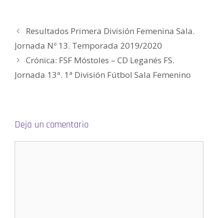
u
n
n
a
n
m
e
u
u
n
u
i
v
e
e
u
e
g
a
v
v
e
v
o
)
a
a
v
a
(
Resultados Primera División Femenina Sala.
)
)
a
)
S
)
e
a
Jornada Nº 13. Temporada 2019/2020
b
r
Crónica: FSF Móstoles – CD Leganés FS.
e
e
n
Jornada 13ª. 1ª División Fútbol Sala Femenino
u
n
a
v
e
n
t
a
Deja un comentario
n
a
n
u
e
v
a
)