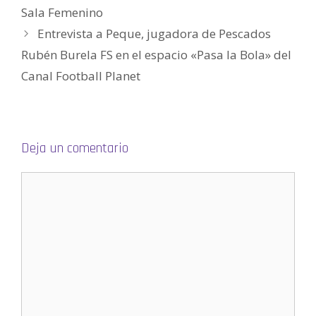
e
Sala Femenino
n
u
Entrevista a Peque, jugadora de Pescados
n
a
v
Rubén Burela FS en el espacio «Pasa la Bola» del
e
n
Canal Football Planet
t
a
n
a
n
u
e
v
a
Deja un comentario
)