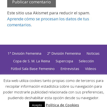
Este sitio usa Akismet para reducir el spam.
Aprende cómo se procesan los datos de tus
comentarios
.
1ª División Femenina
2ª División Femenina
Noticias
Copa de S. M. La Reina
Supercopa
Selección
Fútbol Sala Base Femenino
Entrevistas
Vídeos
Opinión
Altas, Bajas y Renovaciones
ZonaFutsal TV
Esta web utiliza cookies tanto propias como de terceros para
Política de Privacidad
|
Uso de Cookies
|
Contacto
recopilar información estadística sobre su navegación para
Diseñado con mimo y esmero por
Jorge Cobos
· Desarrollado
poder mostrarle publicidad relacionada con sus preferencias,
con WordPress
pudiendo deshabilitar esta opción desde su navegador.
· ©2026 Zonafutsal ·
Política de Cookies
Acepto