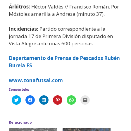
Árbitros:
Héctor Valdés // Francisco Román. Por
Móstoles amarilla a Andreza (minuto 37).
Incidencias:
Partido correspondiente a la
jornada 17 de Primera División disputado en
Vista Alegre ante unas 600 personas
Departamento de Prensa de Pescados Rubén
Burela FS
www.zonafutsal.com
Compártelo:
H
H
H
H
H
H
a
a
a
a
a
a
z
z
z
z
z
z
c
c
c
c
c
c
l
l
l
l
l
l
i
i
i
i
i
i
c
c
c
c
c
c
Relacionado
p
p
p
p
p
p
a
a
a
a
a
a
r
r
r
r
r
r