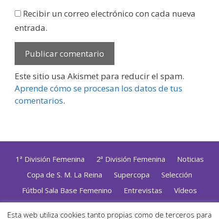
Recibir un correo electrónico con cada nueva
entrada.
Este sitio usa Akismet para reducir el spam.
Aprende cómo se procesan los datos de tus
comentarios
.
1ª División Femenina
2ª División Femenina
Noticias
Copa de S. M. La Reina
Supercopa
Selección
Fútbol Sala Base Femenino
Entrevistas
Vídeos
Opinión
Altas, Bajas y Renovaciones
ZonaFutsal TV
Esta web utiliza cookies tanto propias como de terceros para