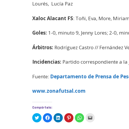
Lourés, Lucía Paz
Xaloc Alacant FS
: Toñi, Eva, More, Miriam
Goles:
1-0, minuto 9, Jenny Lores; 2-0, min
Árbitros:
Rodríguez Castro // Fernández V
Incidencias:
Partido correspondiente a la
Fuente:
Departamento de Prensa de Pes
www.zonafutsal.com
Compártelo:
H
H
H
H
H
H
a
a
a
a
a
a
z
z
z
z
z
z
c
c
c
c
c
c