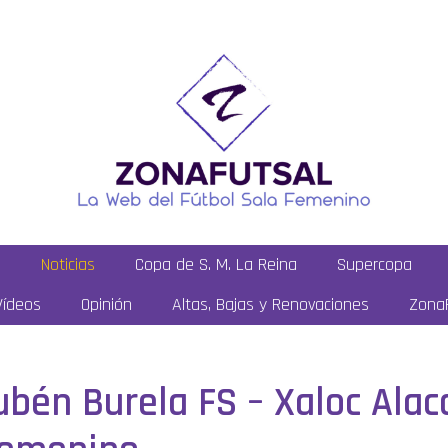
a
Noticias
Copa de S. M. La Reina
Supercopa
Vídeos
Opinión
Altas, Bajas y Renovaciones
ZonaF
bén Burela FS – Xaloc Alaca