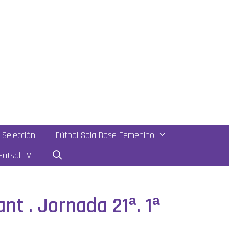
Selección
Fútbol Sala Base Femenino
utsal TV
nt . Jornada 21ª. 1ª