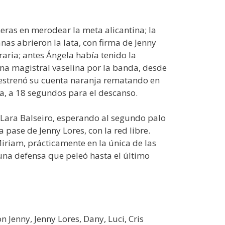
meras en merodear la meta alicantina; la
anas abrieron la lata, con firma de Jenny
raria; antes Ángela había tenido la
 una magistral vaselina por la banda, desde
és, estrenó su cuenta naranja rematando en
ana, a 18 segundos para el descanso.
ó Lara Balseiro, esperando al segundo palo
a pase de Jenny Lores, con la red libre.
Miriam, prácticamente en la única de las
n una defensa que peleó hasta el último
on Jenny, Jenny Lores, Dany, Luci, Cris