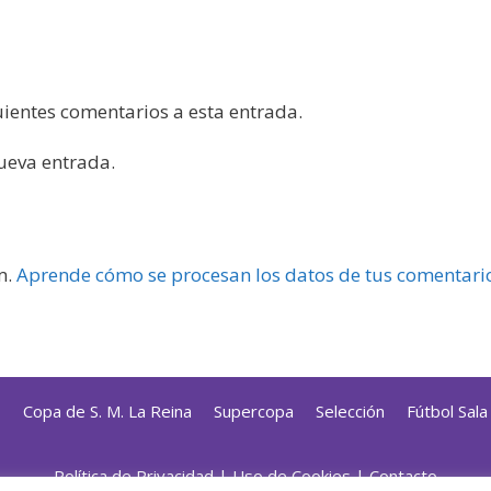
guientes comentarios a esta entrada.
nueva entrada.
m.
Aprende cómo se procesan los datos de tus comentari
s
Copa de S. M. La Reina
Supercopa
Selección
Fútbol Sal
Política de Privacidad
|
Uso de Cookies
|
Contacto