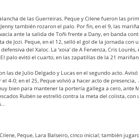
alancha de las Guerreiras. Peque y Cilene fueron las pri
 Jenny también rozaron el palo. Por fin, en el 9, las mariñ
vacía ante la salida de Toñi frente a Dany, en banda cont
 de Jozi. Peque, en el 12, selló el gol de la jornada con
va defensiva del Xaloc. La ‘xoia’ de A Fervenza, Cris Lour
 El palo evitó el cuarto, en las zapatillas de la 21 mariñ
on las de Julio Delgado y Lucas en el segundo acto. Avis
r el 4-0; en el 25, Peque volvió a hacer acto de presencia, 
muy bien para mantener la portería gallega a cero, ante 
 Pescados Rubén se estrelló contra la meta del colista, co
és…
, Cilene, Peque, Lara Balseiro, cinco inicial; también jugar