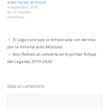
t
n
n
e
n
o
Rubén Burela 2019/2020
a
t
t
n
t
a
n
a
a
t
a
u
4 septiembre, 2019
a
n
n
a
n
n
En «1ª División
n
a
a
n
a
a
u
n
n
a
n
m
Femenina»
e
u
u
n
u
i
v
e
e
u
e
g
a
v
v
e
v
o
)
a
a
v
a
(
)
)
a
)
S
)
e
a
El Lega concluye la temporada con derrota
b
r
e
por la mínima ante Móstoles
e
n
Roci Robles se convierte en el primer fichaje
u
n
a
del Leganés 2019-2020
v
e
n
t
a
n
a
n
Deja un comentario
u
e
v
a
)