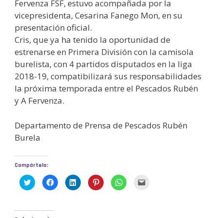
Fervenza FSF, estuvo acompañada por la
vicepresidenta, Cesarina Fanego Mon, en su
presentación oficial.
Cris, que ya ha tenido la oportunidad de
estrenarse en Primera División con la camisola
burelista, con 4 partidos disputados en la liga
2018-19, compatibilizará sus responsabilidades
la próxima temporada entre el Pescados Rubén
y A Fervenza.
Departamento de Prensa de Pescados Rubén
Burela
Compártelo:
H
H
H
H
H
H
a
a
a
a
a
a
z
z
z
z
z
z
c
c
c
c
c
c
l
l
l
l
l
l
i
i
i
i
i
i
c
c
c
c
c
c