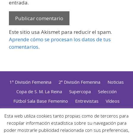
entrada.
Este sitio usa Akismet para reducir el spam.
Aprende cómo se procesan los datos de tus
comentarios
.
1ª División Femenina
2ª División Femenina
Noticias
Copa de S. M. La Reina
Supercopa
Selección
Fútbol Sala Base Femenino
Entrevistas
Vídeos
Opinión
Altas, Bajas y Renovaciones
ZonaFutsal TV
Esta web utiliza cookies tanto propias como de terceros para
recopilar información estadística sobre su navegación para
Política de Privacidad
|
Uso de Cookies
|
Contacto
Diseñado con mimo y esmero por
Jorge Cobos
· Desarrollado
poder mostrarle publicidad relacionada con sus preferencias,