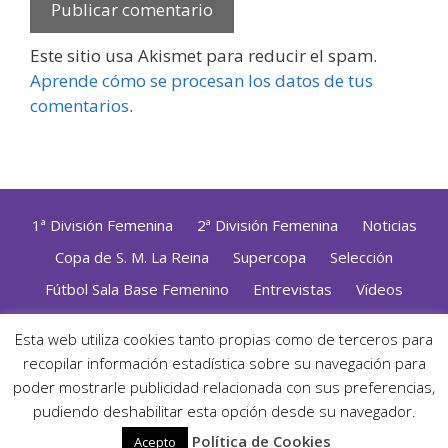
Este sitio usa Akismet para reducir el spam.
Aprende cómo se procesan los datos de tus
comentarios
.
1ª División Femenina
2ª División Femenina
Noticias
Copa de S. M. La Reina
Supercopa
Selección
Fútbol Sala Base Femenino
Entrevistas
Vídeos
Opinión
Altas, Bajas y Renovaciones
ZonaFutsal TV
Esta web utiliza cookies tanto propias como de terceros para
Política de Privacidad
|
Uso de Cookies
|
Contacto
recopilar información estadística sobre su navegación para
Diseñado con mimo y esmero por
Jorge Cobos
· Desarrollado
poder mostrarle publicidad relacionada con sus preferencias,
con WordPress
pudiendo deshabilitar esta opción desde su navegador.
· ©2026 Zonafutsal ·
Política de Cookies
Acepto