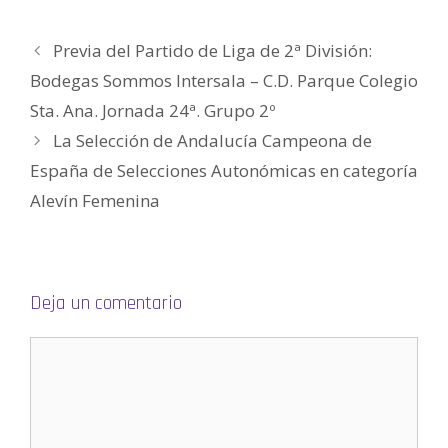
)
e
a
b
r
Previa del Partido de Liga de 2ª División:
e
e
n
Bodegas Sommos Intersala – C.D. Parque Colegio
u
n
Sta. Ana. Jornada 24ª. Grupo 2º
a
v
e
La Selección de Andalucía Campeona de
n
t
España de Selecciones Autonómicas en categoría
a
n
a
Alevín Femenina
n
u
e
v
a
)
Deja un comentario