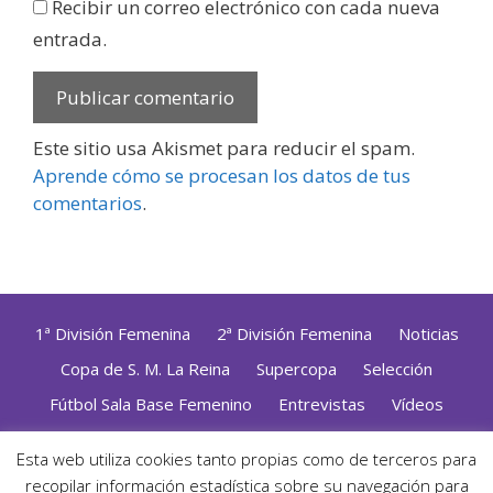
Recibir un correo electrónico con cada nueva
entrada.
Este sitio usa Akismet para reducir el spam.
Aprende cómo se procesan los datos de tus
comentarios
.
1ª División Femenina
2ª División Femenina
Noticias
Copa de S. M. La Reina
Supercopa
Selección
Fútbol Sala Base Femenino
Entrevistas
Vídeos
Opinión
Altas, Bajas y Renovaciones
ZonaFutsal TV
Esta web utiliza cookies tanto propias como de terceros para
recopilar información estadística sobre su navegación para
Política de Privacidad
|
Uso de Cookies
|
Contacto