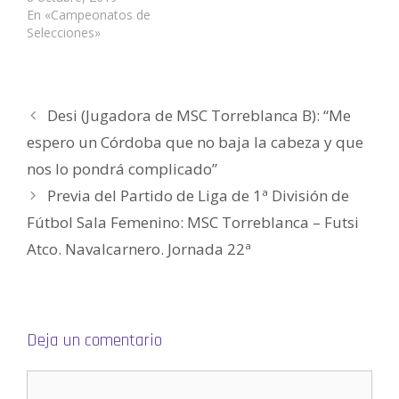
)
e
a
En «Campeonatos de
b
Selecciones»
r
e
e
n
u
n
a
v
Desi (Jugadora de MSC Torreblanca B): “Me
e
n
espero un Córdoba que no baja la cabeza y que
t
a
n
nos lo pondrá complicado”
a
n
Previa del Partido de Liga de 1ª División de
u
e
v
Fútbol Sala Femenino: MSC Torreblanca – Futsi
a
)
Atco. Navalcarnero. Jornada 22ª
Deja un comentario