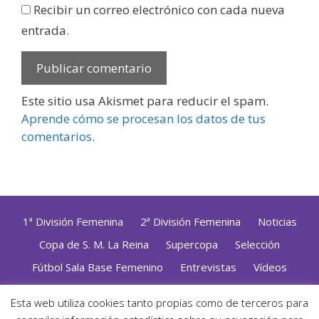
Recibir un correo electrónico con cada nueva
entrada.
Este sitio usa Akismet para reducir el spam.
Aprende cómo se procesan los datos de tus
comentarios
.
1ª División Femenina
2ª División Femenina
Noticias
Copa de S. M. La Reina
Supercopa
Selección
Fútbol Sala Base Femenino
Entrevistas
Vídeos
Opinión
Altas, Bajas y Renovaciones
ZonaFutsal TV
Esta web utiliza cookies tanto propias como de terceros para