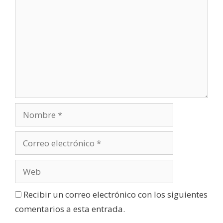
n
a
n
u
e
v
a
)
Recibir un correo electrónico con los siguientes
comentarios a esta entrada.