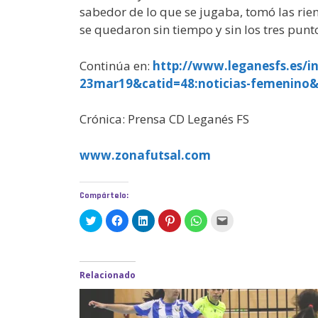
sabedor de lo que se jugaba, tomó las rien
se quedaron sin tiempo y sin los tres punto
Continúa en:
http://www.leganesfs.es/i
23mar19&catid=48:noticias-femenino
Crónica: Prensa CD Leganés FS
www.zonafutsal.com
Compártelo:
H
H
H
H
H
H
a
a
a
a
a
a
z
z
z
z
z
z
c
c
c
c
c
c
l
l
l
l
l
l
i
i
i
i
i
i
c
c
c
c
c
c
Relacionado
p
p
p
p
p
p
a
a
a
a
a
a
r
r
r
r
r
r
a
a
a
a
a
a
c
c
c
c
c
e