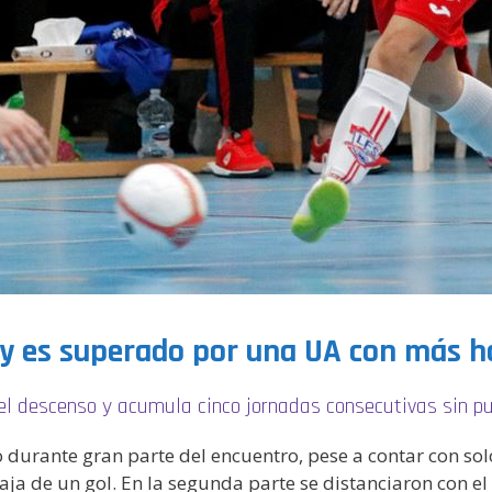
e y es superado por una UA con más 
el descenso y acumula cinco jornadas consecutivas sin pu
do durante gran parte del encuentro, pese a contar con s
aja de un gol. En la segunda parte se distanciaron con e