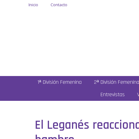
Inicio
Contacto
1ª División Femenina
2ª División Femenin
Entrevistas
El Leganés reaccion