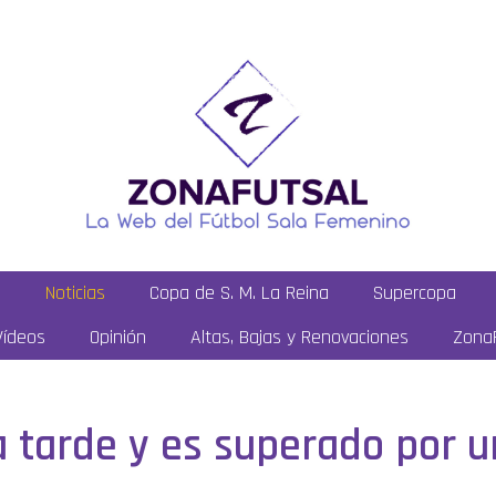
a
Noticias
Copa de S. M. La Reina
Supercopa
Vídeos
Opinión
Altas, Bajas y Renovaciones
ZonaF
a tarde y es superado por 