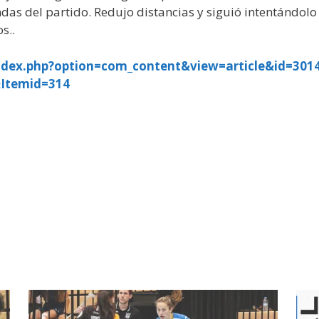
das del partido. Redujo distancias y siguió intentándolo 
s..
ndex.php?option=com_content&view=article&id=3014
&Itemid=314