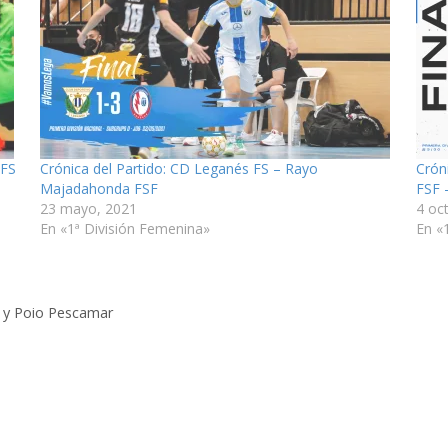
 FS
Crónica del Partido: CD Leganés FS – Rayo
Crón
Majadahonda FSF
FSF 
23 mayo, 2021
4 oc
En «1ª División Femenina»
En «
n y Poio Pescamar