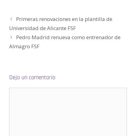
)
)
a
)
S
)
e
a
b
r
Primeras renovaciones en la plantilla de
e
e
n
Universidad de Alicante FSF
u
n
Pedro Madrid renueva como entrenador de
a
v
e
Almagro FSF
n
t
a
n
a
n
u
e
Deja un comentario
v
a
)