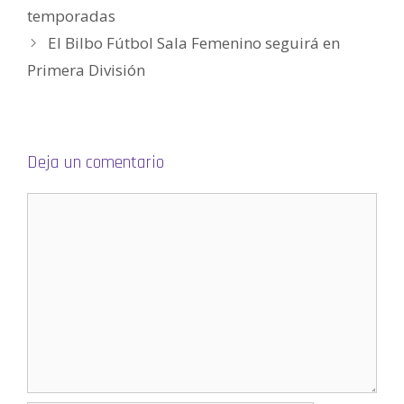
r
temporadas
e
e
n
El Bilbo Fútbol Sala Femenino seguirá en
u
n
Primera División
a
v
e
n
t
a
n
a
n
Deja un comentario
u
e
v
a
)