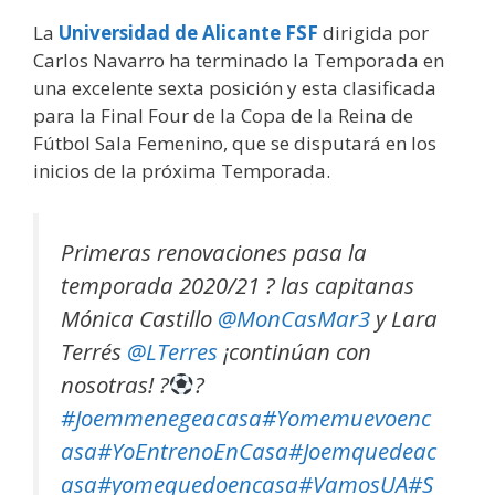
La
Universidad de Alicante FSF
dirigida por
Carlos Navarro ha terminado la Temporada en
una excelente sexta posición y esta clasificada
para la Final Four de la Copa de la Reina de
Fútbol Sala Femenino, que se disputará en los
inicios de la próxima Temporada.
Primeras renovaciones pasa la
temporada 2020/21 ? las capitanas
Mónica Castillo
@MonCasMar3
y Lara
Terrés
@LTerres
¡continúan con
nosotras! ?
?
#Joemmenegeacasa
#Yomemuevoenc
asa
#YoEntrenoEnCasa
#Joemquedeac
asa
#yomequedoencasa
#VamosUA
#S