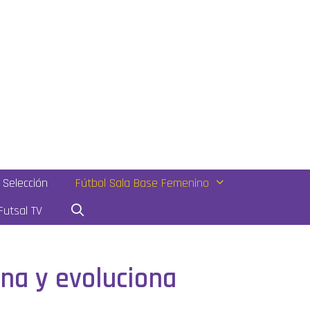
Selección
Fútbol Sala Base Femenino
utsal TV
na y evoluciona