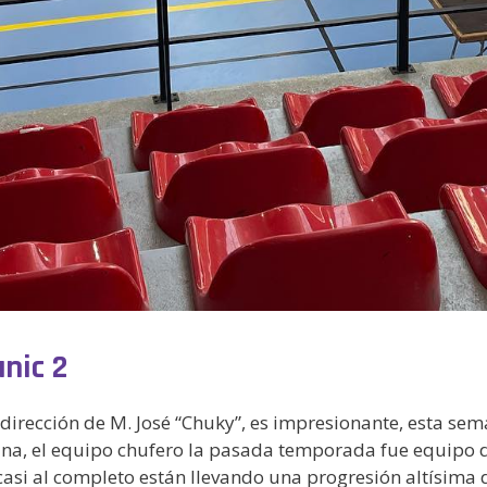
nic 2
a dirección de M. José “Chuky”, es impresionante, esta s
na, el equipo chufero la pasada temporada fue equipo de 
a casi al completo están llevando una progresión altísima d