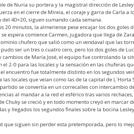
ople de Nuria su portera y la magistral dirección de Lesl
fuerza en el cierre de Mireia, el coraje y garra de Carla a
ia del 40×20, siguen sumando cada semana.
ros 20 minutos, la almeriense pese encajar los dos gole
 se espera comience Carmen, jugadora que llega de Zar
ominio chufero que salió como un vendaval que las torre
pudo ser un tres o cuatro cero, pero los dos goles de Luc
y cambios de María José, el equipo fue controlando la sit
el 2-0 para las locales y la sensación en las chuferas que
el encuentro fue totalmente distinto en los segundos vei
las locales que veían como las de la capital de L´Horta S
artido se convertía en un correcalles con intercambio de
ncias al mandar a la red el esférico tras varios rechace
 de Chuky se creció y en todo momento creyó en marcar de
 y llegados los segundos finales sobre la bocina Lesley 
t que siguen sin perder esta pretemporada, pero lo mej