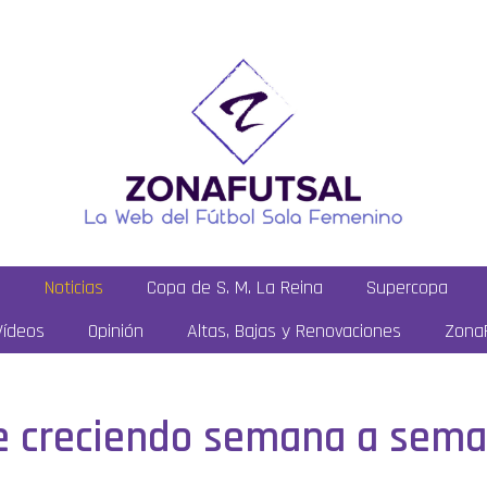
a
Noticias
Copa de S. M. La Reina
Supercopa
Vídeos
Opinión
Altas, Bajas y Renovaciones
ZonaF
ue creciendo semana a sema