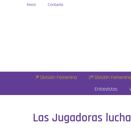
Inicio
Contacto
1ª División Femenina
2ª División Femenin
Entrevistas
Las Jugadoras lucha