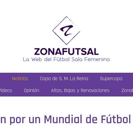
a
Noticias
Copa de S. M. La Reina
Supercopa
Vídeos
Opinión
Altas, Bajas y Renovaciones
ZonaF
n por un Mundial de Fútbo