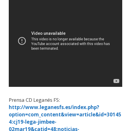
Prensa CD Leganés FS:
http://www.leganesfs.es/index.php?
option=com_content&view=article&id=30145
4:cj19-lega-jimbee-
02mar19&catid=48:noticias-