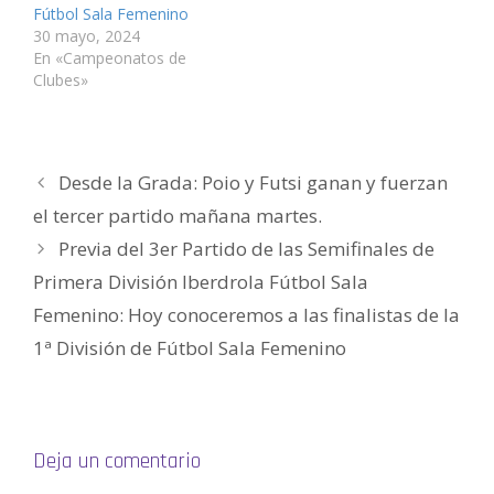
n
a
a
t
a
u
Fútbol Sala Femenino
a
n
n
a
n
n
30 mayo, 2024
n
a
a
n
a
a
u
n
n
a
n
m
En «Campeonatos de
e
u
u
n
u
i
v
e
e
u
e
g
Clubes»
a
v
v
e
v
o
)
a
a
v
a
(
)
)
a
)
S
)
e
a
b
r
Desde la Grada: Poio y Futsi ganan y fuerzan
e
e
n
el tercer partido mañana martes.
u
n
Previa del 3er Partido de las Semifinales de
a
v
e
Primera División Iberdrola Fútbol Sala
n
t
Femenino: Hoy conoceremos a las finalistas de la
a
n
a
1ª División de Fútbol Sala Femenino
n
u
e
v
a
)
Deja un comentario