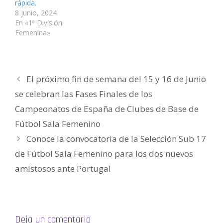
rápida.
r
e
8 junio, 2024
e
n
En «1ª División
u
Femenina»
n
a
v
e
n
t
a
n
El próximo fin de semana del 15 y 16 de Junio
a
n
se celebran las Fases Finales de los
u
e
v
Campeonatos de España de Clubes de Base de
a
)
Fútbol Sala Femenino
Conoce la convocatoria de la Selección Sub 17
de Fútbol Sala Femenino para los dos nuevos
amistosos ante Portugal
Deja un comentario